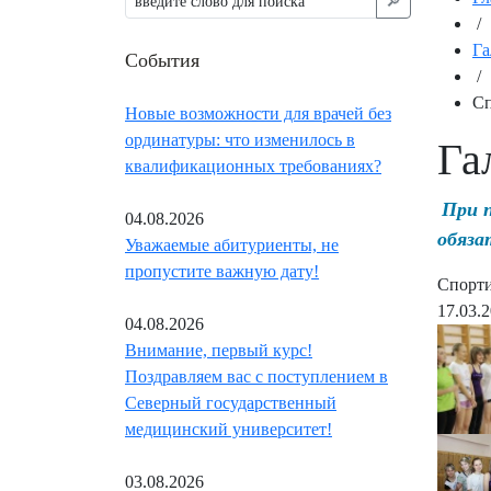
🔎︎
/
Га
События
/
Сп
Новые возможности для врачей без
ординатуры: что изменилось в
Га
квалификационных требованиях?
При 
04.08.2026
обяза
Уважаемые абитуриенты, не
пропустите важную дату!
Спорти
17.03.
04.08.2026
Внимание, первый курс!
Поздравляем вас с поступлением в
Северный государственный
медицинский университет!
03.08.2026