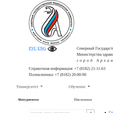
РУС
ENG
Северный Государс
Министерства здрав
город Арха
Справочная информация: +7 (8182) 21-11-63
Поликлиника: +7 (8182) 20-00-90
Университет
Обучение
Абитуриентам
Школьникам
Гл