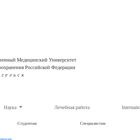
твенный Медицинский Университет
оохранения Российской Федерации
нгельск
Наука
Лечебная работа
Internati
Студентам
Специалистам
авная