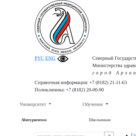
РУС
ENG
Северный Государс
Министерства здрав
город Арха
Справочная информация: +7 (8182) 21-11-63
Поликлиника: +7 (8182) 20-00-90
Университет
Обучение
Абитуриентам
Школьникам
Гл