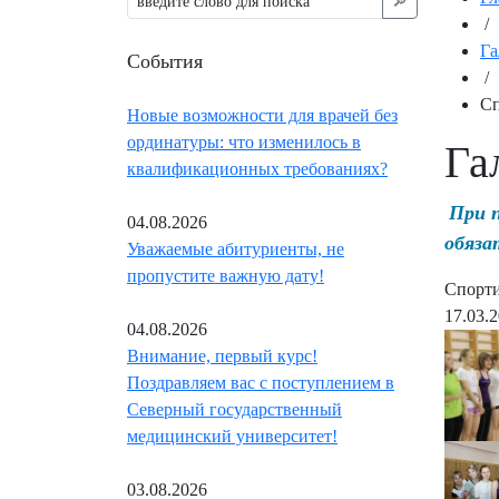
🔎︎
/
Га
События
/
Сп
Новые возможности для врачей без
ординатуры: что изменилось в
Га
квалификационных требованиях?
При 
04.08.2026
обяза
Уважаемые абитуриенты, не
пропустите важную дату!
Спорти
17.03.
04.08.2026
Внимание, первый курс!
Поздравляем вас с поступлением в
Северный государственный
медицинский университет!
03.08.2026