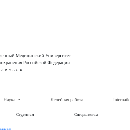
твенный Медицинский Университет
оохранения Российской Федерации
нгельск
Наука
Лечебная работа
Internati
Студентам
Специалистам
авная