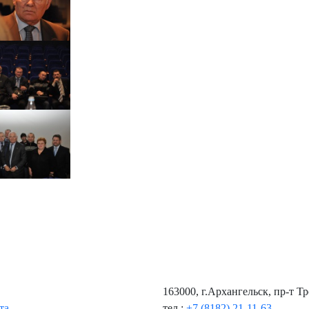
163000, г.Архангельск, пр-т Т
та
тел.:
+7 (8182) 21-11-63