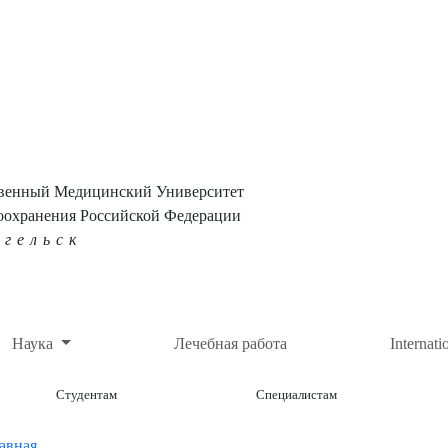
твенный Медицинский Университет
оохранения Российской Федерации
нгельск
Наука
Лечебная работа
Internati
Студентам
Специалистам
авная