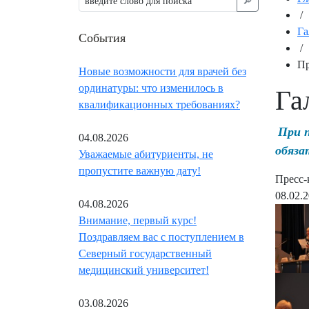
🔎︎
/
Га
События
/
Пр
Новые возможности для врачей без
ординатуры: что изменилось в
Га
квалификационных требованиях?
При 
04.08.2026
обяза
Уважаемые абитуриенты, не
пропустите важную дату!
Пресс-
08.02.
04.08.2026
Внимание, первый курс!
Поздравляем вас с поступлением в
Северный государственный
медицинский университет!
03.08.2026