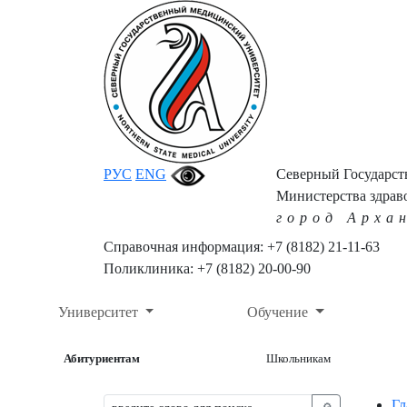
РУС
ENG
Северный Государс
Министерства здрав
город Арха
Справочная информация: +7 (8182) 21-11-63
Поликлиника: +7 (8182) 20-00-90
Университет
Обучение
Абитуриентам
Школьникам
Гл