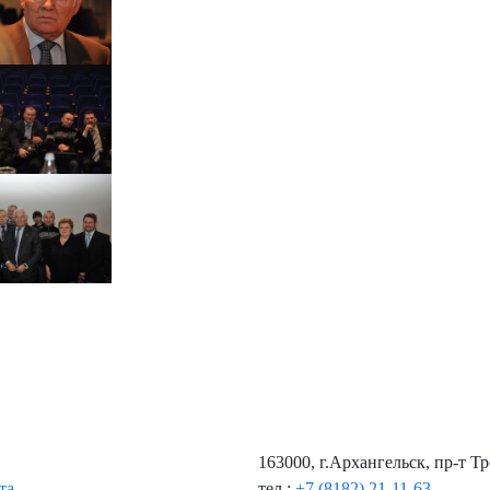
163000, г.Архангельск, пр-т Т
та
тел.:
+7 (8182) 21-11-63