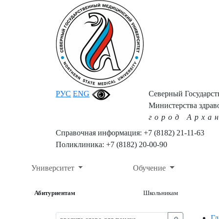
РУС
ENG
Северный Государс
Министерства здрав
город Арха
Справочная информация: +7 (8182) 21-11-63
Поликлиника: +7 (8182) 20-00-90
Университет
Обучение
Абитуриентам
Школьникам
Гл