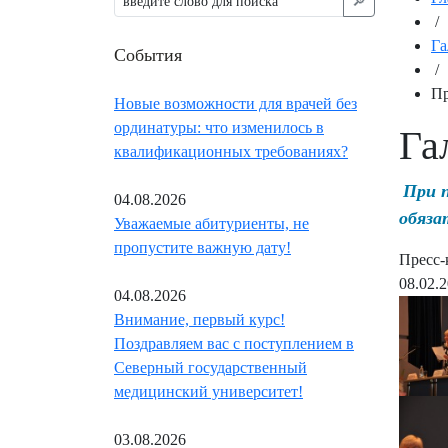
🔎︎
/
Га
События
/
Пр
Новые возможности для врачей без
ординатуры: что изменилось в
Га
квалификационных требованиях?
При 
04.08.2026
обяза
Уважаемые абитуриенты, не
пропустите важную дату!
Пресс-
08.02.
04.08.2026
Внимание, первый курс!
Поздравляем вас с поступлением в
Северный государственный
медицинский университет!
03.08.2026