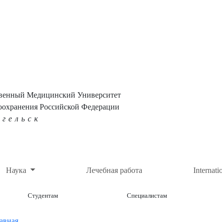
твенный Медицинский Университет
оохранения Российской Федерации
нгельск
Наука
Лечебная работа
Internati
Студентам
Специалистам
авная