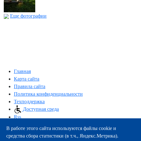
Еще фотографии
Главная
Карта сайта
Правила сайта
Политика конфиденциальности
Техподдержка
Доступная среда
Rss
В работе этого сайта используются файлы cookie и
163000, г.Архангельск, пр-т Троицкий, 51
средства сбора статистики (в т.ч., Яндекс.Метрика).
тел.:
+7 (8182) 21-11-63