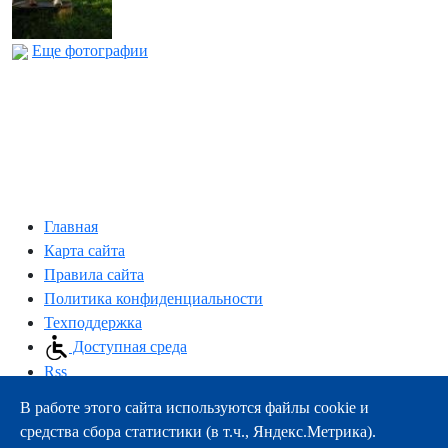
Еще фотографии
Главная
Карта сайта
Правила сайта
Политика конфиденциальности
Техподдержка
Доступная среда
Rss
В работе этого сайта используются файлы cookie и
163000, г.Архангельск, пр-т Троицкий, 51
средства сбора статистики (в т.ч., Яндекс.Метрика).
тел.:
+7 (8182) 21-11-63