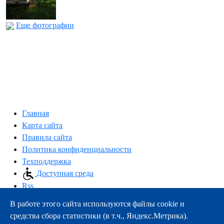
Еще фотографии
Главная
Карта сайта
Правила сайта
Политика конфиденциальности
Техподдержка
Доступная среда
Rss
В работе этого сайта используются файлы cookie и
163000, г.Архангельск, пр-т Троицкий, 51
средства сбора статистики (в т.ч., Яндекс.Метрика).
тел.:
+7 (8182) 21-11-63