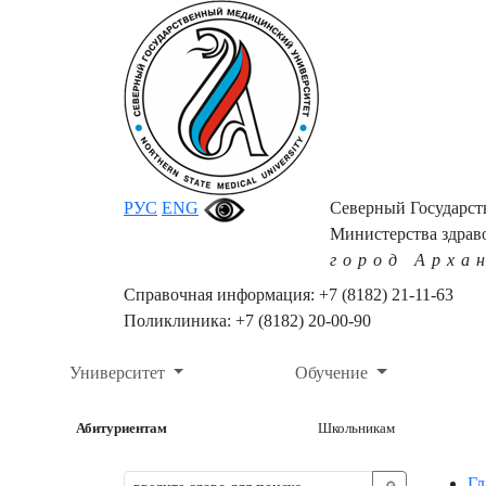
РУС
ENG
Северный Государс
Министерства здрав
город Арха
Справочная информация: +7 (8182) 21-11-63
Поликлиника: +7 (8182) 20-00-90
Университет
Обучение
Абитуриентам
Школьникам
Гл