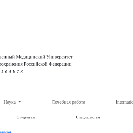
твенный Медицинский Университет
оохранения Российской Федерации
нгельск
Наука
Лечебная работа
Internati
Студентам
Специалистам
авная