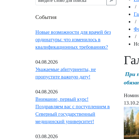
🔎︎
/
Га
События
/
Фо
Новые возможности для врачей без
/
ординатуры: что изменилось в
Но
квалификационных требованиях?
Га
04.08.2026
Уважаемые абитуриенты, не
При 
пропустите важную дату!
обяза
04.08.2026
Номина
Внимание, первый курс!
13.10.
Поздравляем вас с поступлением в
Северный государственный
медицинский университет!
03.08.2026