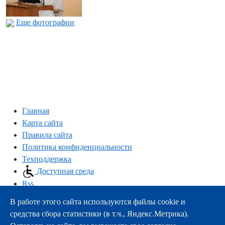
Еще фотографии
Главная
Карта сайта
Правила сайта
Политика конфиденциальности
Техподдержка
Доступная среда
Rss
В работе этого сайта используются файлы cookie и
163000, г.Архангельск, пр-т Троицкий, 51
средства сбора статистики (в т.ч., Яндекс.Метрика).
тел.:
+7 (8182) 21-11-63