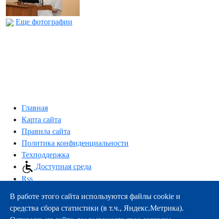
Еще фотографии
Главная
Карта сайта
Правила сайта
Политика конфиденциальности
Техподдержка
Доступная среда
Rss
В работе этого сайта используются файлы cookie и
163000, г.Архангельск, пр-т Троицкий, 51
средства сбора статистики (в т.ч., Яндекс.Метрика).
тел.:
+7 (8182) 21-11-63