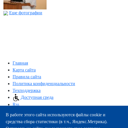
Еще фотографии
Главная
Карта сайта
Правила сайта
Политика конфиденциальности
Техподдержка
Доступная среда
Rss
В работе этого сайта используются файлы cookie и
163000, г.Архангельск, пр-т Троицкий, 51
средства сбора статистики (в т.ч., Яндекс.Метрика).
тел.:
+7 (8182) 21-11-63