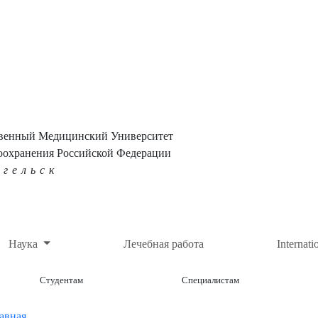
твенный Медицинский Университет
оохранения Российской Федерации
нгельск
Наука
Лечебная работа
Internati
Студентам
Специалистам
авная