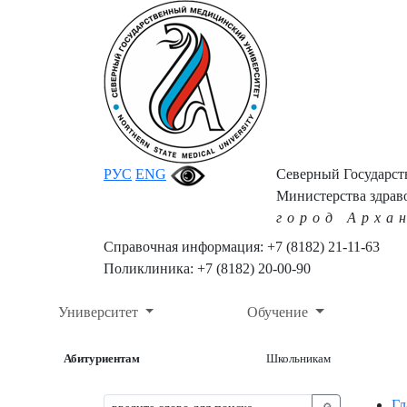
РУС
ENG
Северный Государс
Министерства здрав
город Арха
Справочная информация: +7 (8182) 21-11-63
Поликлиника: +7 (8182) 20-00-90
Университет
Обучение
Абитуриентам
Школьникам
Гл