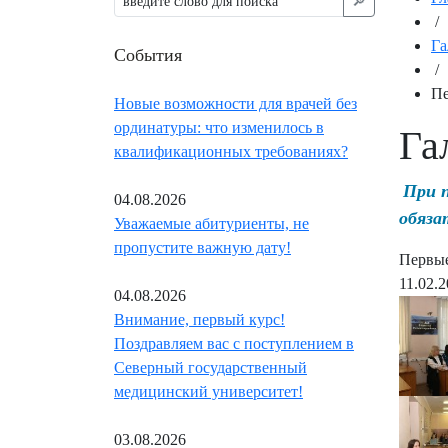
🔎︎
/
Га
События
/
Пе
Новые возможности для врачей без
ординатуры: что изменилось в
Га
квалификационных требованиях?
При 
04.08.2026
обяза
Уважаемые абитуриенты, не
пропустите важную дату!
Первые
11.02.
04.08.2026
Внимание, первый курс!
Поздравляем вас с поступлением в
Северный государственный
медицинский университет!
03.08.2026