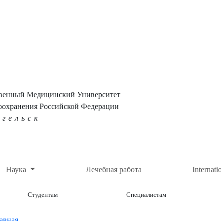
твенный Медицинский Университет
оохранения Российской Федерации
нгельск
Наука
Лечебная работа
Internati
Студентам
Специалистам
авная