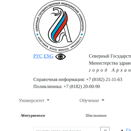
РУС
ENG
Северный Государс
Министерства здрав
город Арха
Справочная информация: +7 (8182) 21-11-63
Поликлиника: +7 (8182) 20-00-90
Университет
Обучение
Абитуриентам
Школьникам
Гл