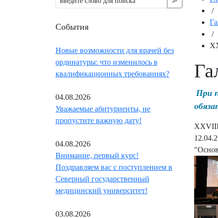
🔎︎
/
Га
События
/
XX
Новые возможности для врачей без
ординатуры: что изменилось в
Га
квалификационных требованиях?
При 
04.08.2026
обяза
Уважаемые абитуриенты, не
пропустите важную дату!
XXVIII
12.04.
04.08.2026
"Основ
Внимание, первый курс!
Поздравляем вас с поступлением в
Северный государственный
медицинский университет!
03.08.2026