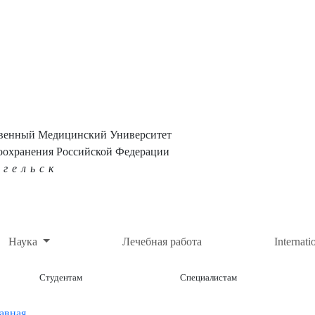
твенный Медицинский Университет
оохранения Российской Федерации
нгельск
Наука
Лечебная работа
Internati
Студентам
Специалистам
авная