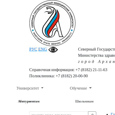
РУС
ENG
Северный Государс
Министерства здрав
город Арха
Справочная информация: +7 (8182) 21-11-63
Поликлиника: +7 (8182) 20-00-90
Университет
Обучение
Абитуриентам
Школьникам
Гл