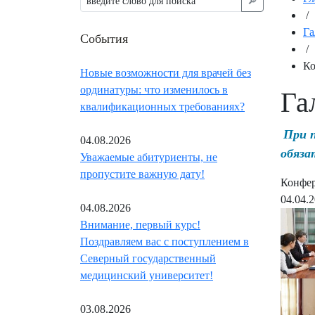
🔎︎
/
Га
События
/
Ко
Новые возможности для врачей без
ординатуры: что изменилось в
Га
квалификационных требованиях?
При 
04.08.2026
обяза
Уважаемые абитуриенты, не
пропустите важную дату!
Конфер
04.04.
04.08.2026
Внимание, первый курс!
Поздравляем вас с поступлением в
Северный государственный
медицинский университет!
03.08.2026