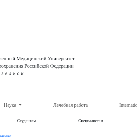
твенный Медицинский Университет
оохранения Российской Федерации
нгельск
Наука
Лечебная работа
Internati
Студентам
Специалистам
авная