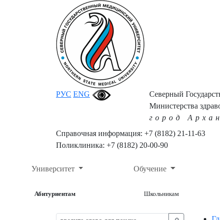
РУС
ENG
Северный Государс
Министерства здрав
город Арха
Справочная информация: +7 (8182) 21-11-63
Поликлиника: +7 (8182) 20-00-90
Университет
Обучение
Абитуриентам
Школьникам
Гл