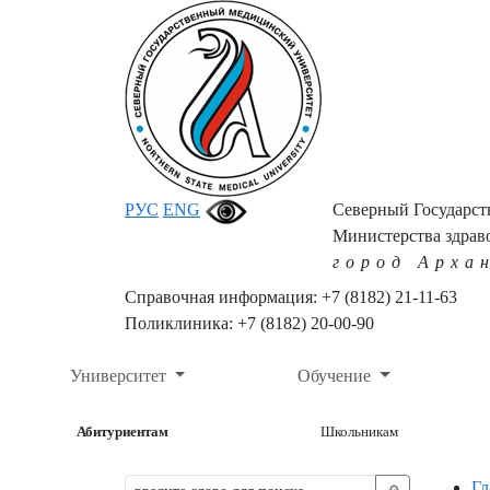
РУС
ENG
Северный Государс
Министерства здрав
город Арха
Справочная информация: +7 (8182) 21-11-63
Поликлиника: +7 (8182) 20-00-90
Университет
Обучение
Абитуриентам
Школьникам
Гл