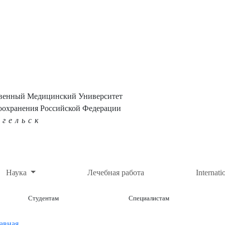
твенный Медицинский Университет
оохранения Российской Федерации
нгельск
Наука
Лечебная работа
Internati
Студентам
Специалистам
авная