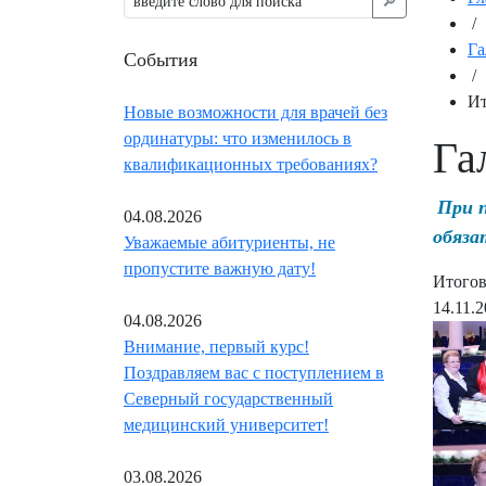
🔎︎
/
Га
События
/
Ит
Новые возможности для врачей без
ординатуры: что изменилось в
Га
квалификационных требованиях?
При 
04.08.2026
обяза
Уважаемые абитуриенты, не
пропустите важную дату!
Итогов
14.11.
04.08.2026
Внимание, первый курс!
Поздравляем вас с поступлением в
Северный государственный
медицинский университет!
03.08.2026