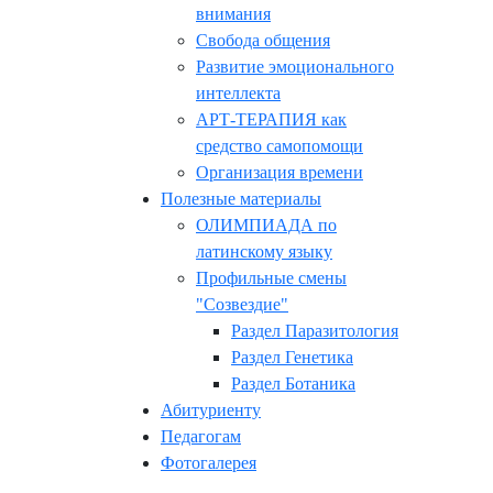
внимания
Свобода общения
Развитие эмоционального
интеллекта
АРТ-ТЕРАПИЯ как
средство самопомощи
Организация времени
Полезные материалы
ОЛИМПИАДА по
латинскому языку
Профильные смены
"Созвездие"
Раздел Паразитология
Раздел Генетика
Раздел Ботаника
Абитуриенту
Педагогам
Фотогалерея