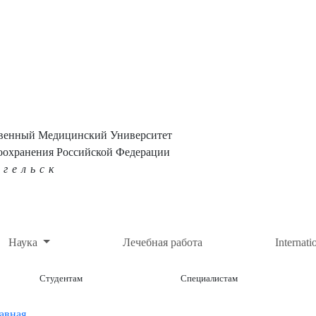
твенный Медицинский Университет
оохранения Российской Федерации
нгельск
Наука
Лечебная работа
Internati
Студентам
Специалистам
авная