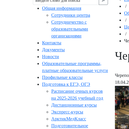
🔎︎
/
Общая информация
Об
Сотрудники центра
/
Сотрудничество с
Це
образовательными
/
организациями
Че
Контакты
Документы
Че
Новости
Образовательные программы,
платные образовательные услуги
Черепо
Профильные классы
18.04.
Подготовка к ЕГЭ, ОГЭ
Расписание очных курсов
на 2025-2026 учебный год
Дистанционные курсы
Экспресс-курсы
АрктикМедКласс
Подготовительное