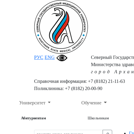
РУС
ENG
Северный Государс
Министерства здрав
город Арха
Справочная информация: +7 (8182) 21-11-63
Поликлиника: +7 (8182) 20-00-90
Университет
Обучение
Абитуриентам
Школьникам
Гл