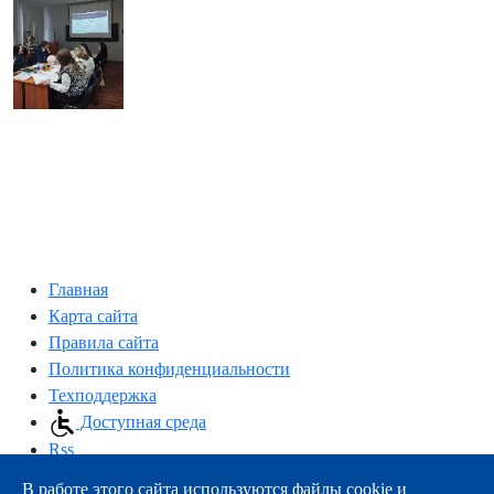
Главная
Карта сайта
Правила сайта
Политика конфиденциальности
Техподдержка
Доступная среда
Rss
В работе этого сайта используются файлы cookie и
163000, г.Архангельск, пр-т Троицкий, 51