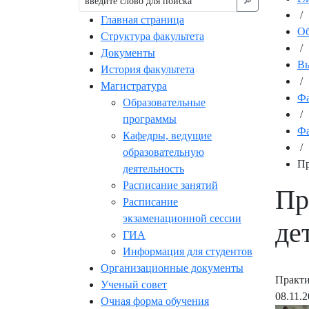
🔎︎
/
Главная страница
Об
Структура факультета
/
Документы
Вы
История факультета
/
Магистратура
Фа
Образовательные
/
программы
Фа
Кафедры, ведущие
/
образовательную
Пр
деятельность
Расписание занятий
Пр
Расписание
экзаменационной сессии
де
ГИА
Информация для студентов
Организационные документы
Практи
Ученый совет
08.11.
Очная форма обучения