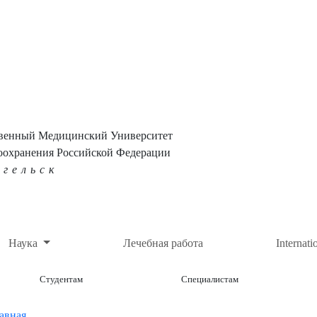
твенный Медицинский Университет
оохранения Российской Федерации
нгельск
Наука
Лечебная работа
Internati
Студентам
Специалистам
авная