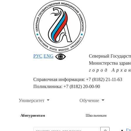
РУС
ENG
Северный Государс
Министерства здрав
город Арха
Справочная информация: +7 (8182) 21-11-63
Поликлиника: +7 (8182) 20-00-90
Университет
Обучение
Абитуриентам
Школьникам
Гл