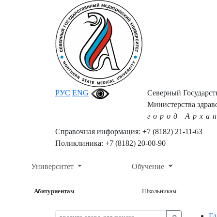
РУС
ENG
Северный Государс
Министерства здрав
город Арха
Справочная информация: +7 (8182) 21-11-63
Поликлиника: +7 (8182) 20-00-90
Университет
Обучение
Абитуриентам
Школьникам
Гл