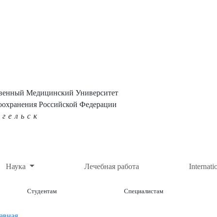
твенный Медицинский Университет
оохранения Российской Федерации
нгельск
Наука
Лечебная работа
Internati
Студентам
Специалистам
авная