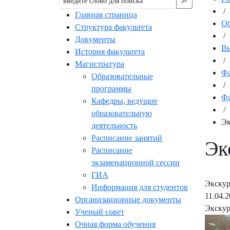
🔎︎
/
Главная страница
Об
Структура факультета
/
Документы
Вы
История факультета
/
Магистратура
Фа
Образовательные
/
программы
Фа
Кафедры, ведущие
/
образовательную
Эк
деятельность
Расписание занятий
Эк
Расписание
экзаменационной сессии
ГИА
Экскур
Информация для студентов
11.04.
Организационные документы
Экскур
Ученый совет
Очная форма обучения