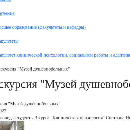
учение
сшее образование (факультеты и кафедры)
культеты
культет клинической психологии, социальной работы и адаптив
скурсия "Музей душевнобольных"
скурсия "Музей душевноб
сия "Музей душевнобольных"
2022
совод - студенты 3 курса "Клиническая психология" Светлана Н