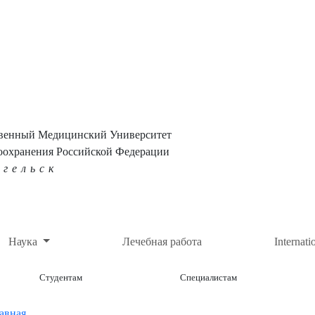
твенный Медицинский Университет
оохранения Российской Федерации
нгельск
Наука
Лечебная работа
Internati
Студентам
Специалистам
авная