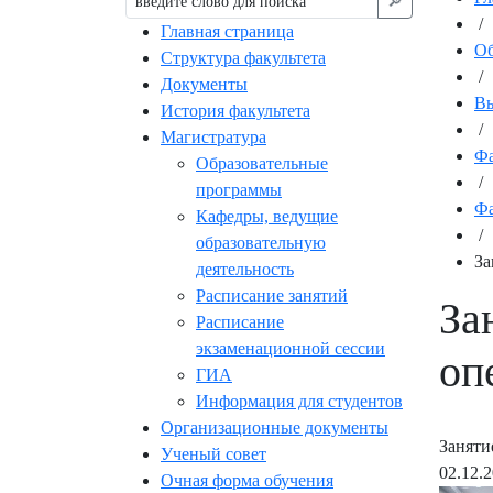
🔎︎
/
Главная страница
Об
Структура факультета
/
Документы
Вы
История факультета
/
Магистратура
Фа
Образовательные
/
программы
Фа
Кафедры, ведущие
/
образовательную
За
деятельность
Расписание занятий
За
Расписание
экзаменационной сессии
оп
ГИА
Информация для студентов
Организационные документы
Заняти
Ученый совет
02.12.
Очная форма обучения