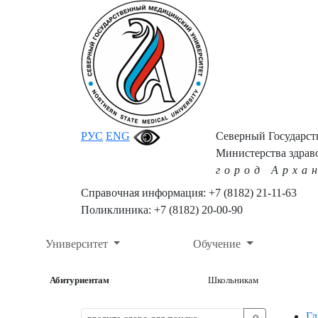
РУС
ENG
Северный Государс
Министерства здрав
город Арха
Справочная информация: +7 (8182) 21-11-63
Поликлиника: +7 (8182) 20-00-90
Университет
Обучение
Абитуриентам
Школьникам
Гл