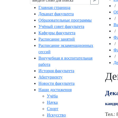
🔎︎
/
Главная страница
Об
Деканат факультета
/
Образовательные программы
Вы
Учёный совет факультета
/
Кафедры факультета
Фа
Расписание занятий
/
Расписание экзаменационных
Фа
сессий
/
Внеучебная и воспитательная
Де
работа
История факультета
Де
Абитуриенту
Новости факультета
Наши достижения
Дек
Учёба
Наука
канди
Спорт
Тел.:
Искусство