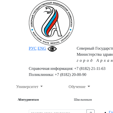
РУС
ENG
Северный Государс
Министерства здрав
город Арха
Справочная информация: +7 (8182) 21-11-63
Поликлиника: +7 (8182) 20-00-90
Университет
Обучение
Абитуриентам
Школьникам
Гл