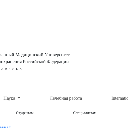
твенный Медицинский Университет
оохранения Российской Федерации
нгельск
Наука
Лечебная работа
Internati
Студентам
Специалистам
авная