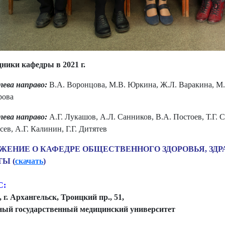
ники кафедры в 2021 г.
слева направо:
В.А. Воронцова, М.В. Юркина, Ж.Л. Варакина, М.Г
рова
слева направо:
А.Г. Лукашов, А.Л. Санников, В.А. Постоев, Т.Г. 
сев, А.Г. Калинин, Г.Г. Дитятев
ЖЕНИЕ О КАФЕДРЕ ОБЩЕСТВЕННОГО ЗДОРОВЬЯ, ЗД
ТЫ (
скачать
)
С:
, г. Архангельск, Троицкий пр., 51,
ный государственный медицинский университет