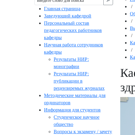
🔎︎
/
Главная страница
Об
Заведующий кафедрой
/
Персональный состав
Вы
педагогических работников
/
кафедры
К
Научная работа сотрудников
/
кафедры
Ка
Результаты НИР:
монографии
Ка
Результаты НИР:
публикации в
зд
рецензиремых журналах
Методические материалы для
ординаторов
Информация для студентов
Студенческое научное
общество
Вопросы к экзамену / зачету