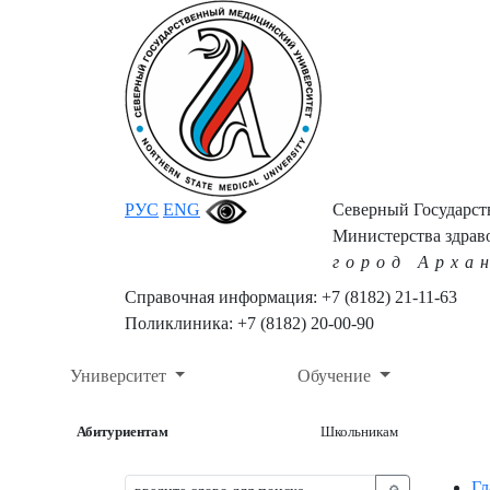
РУС
ENG
Северный Государс
Министерства здрав
город Арха
Справочная информация: +7 (8182) 21-11-63
Поликлиника: +7 (8182) 20-00-90
Университет
Обучение
Абитуриентам
Школьникам
Гл