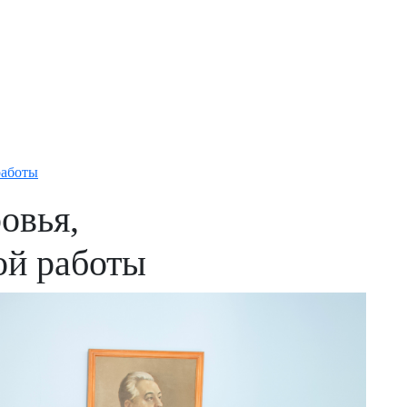
работы
овья,
ой работы