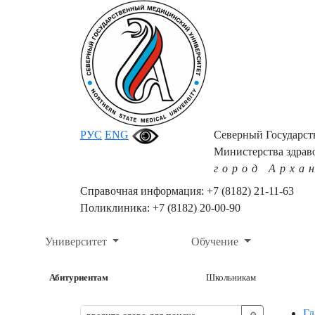
РУС
ENG
Северный Государс
Министерства здрав
город Арха
Справочная информация: +7 (8182) 21-11-63
Поликлиника: +7 (8182) 20-00-90
Университет
Обучение
Абитуриентам
Школьникам
Гл