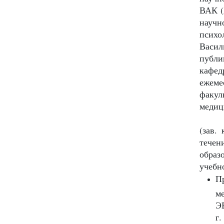
ВАК (
научн
психо
Васил
публи
кафед
ежеме
факул
медиц
Сотру
(зав.
течен
образ
учебн
П
м
Э
г.