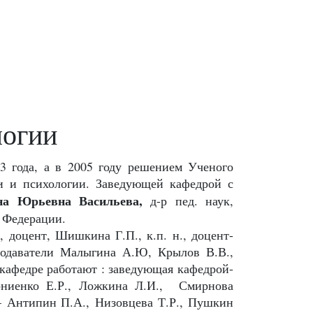
логии
3 года, а в 2005 году решением Ученого
и и психологии. Заведующей кафедрой с
на Юрьевна Васильева,
д-р пед. наук,
 Федерации.
, доцент, Шишкина Г.П., к.п. н., доцент-
подаватели Малыгина А.Ю, Крылов В.В.,
кафедре работают : заведующая кафедрой-
рниенко Е.Р., Ложкина Л.И.,
Смирнова
 –
Антипин П.А.,
Низовцева Т.Р., Пушкин