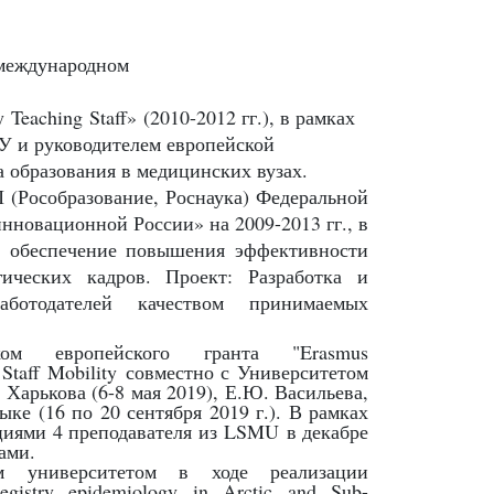
еждународном
 Teaching Staff
» (2010-2012 гг.), в рамках
У и руководителем европейской
а образования в медицинских вузах.
 (Рособразование, Роснаука) Федеральной
нновационной России» на 2009-2013 гг., в
е обеспечение повышения эффективности
гических кадров. Проект: Разработка и
аботодателей качеством принимаемых
м европейского гранта "Erasmus
 Staff Mobility
совместно с Университетом
 Харькова (6-8 мая 2019), Е.Ю. Васильева,
ке (16 по 20 сентября 2019 г.). В рамках
иями 4 преподавателя из
LSMU
в декабре
ами.
 университетом в ходе реализации
registry epidemiology in Arctic and Sub
-