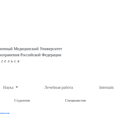
твенный Медицинский Университет
оохранения Российской Федерации
нгельск
Наука
Лечебная работа
Internati
Студентам
Специалистам
авная