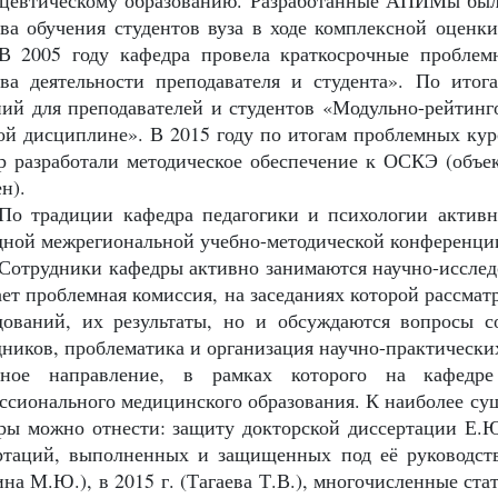
цевтическому образованию. Разработанные АПИМы были
тва обучения студентов вуза в ходе комплексной оценки
 В 2005 году кафедра провела краткосрочные проблем
тва деятельности преподавателя и студента». По итог
ний для преподавателей и студентов «Модульно-рейтинг
ой дисциплине». В 2015 году по итогам проблемных кур
р разработали методическое обеспечение к ОСКЭ (объ
н).
По традиции кафедра педагогики и психологии активн
дной межрегиональной учебно-методической конференци
Сотрудники кафедры активно занимаются научно-исследо
ает проблемная комиссия, на заседаниях которой рассма
дований, их результаты, но и обсуждаются вопросы 
дников, проблематика и организация научно-практически
вное направление, в рамках которого на кафедр
ссионального медицинского образования. К наиболее сущ
ры можно отнести: защиту докторской диссертации Е.Ю
ртаций, выполненных и защищенных под её руководство
ина М.Ю.), в 2015 г. (Тагаева Т.В.), многочисленные ст