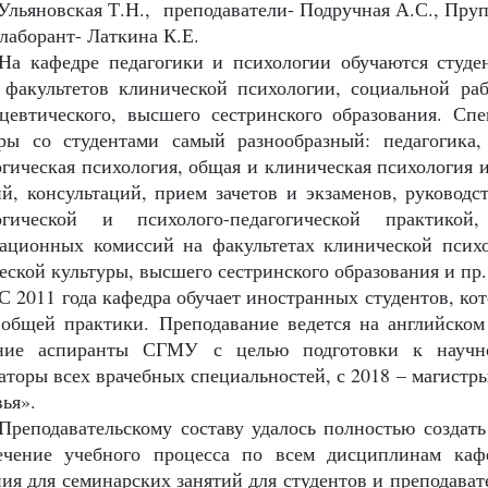
 Ульяновская Т.Н., преподаватели- Подручная А.С., Пру
 лаборант- Латкина К.Е.
На кафедре педагогики и психологии обучаются студе
 факультетов клинической психологии, социальной ра
цевтического, высшего сестринского образования. Сп
ры со студентами самый разнообразный: педагогика, 
огическая психология, общая и клиническая психология 
ий, консультаций, прием зачетов и экзаменов, руково
огической и психолого-педагогической практико
тационных комиссий на факультетах клинической псих
еской культуры, высшего сестринского образования и пр.
С 2011 года кафедра обучает иностранных студентов, ко
 общей практики. Преподавание ведется на английском
ние аспиранты СГМУ с целью подготовки к научно-
аторы всех врачебных специальностей, с 2018 – магистр
вья».
Преподавательскому составу удалось полностью создать
ечение учебного процесса по всем дисциплинам каф
ния для семинарских занятий для студентов и преподава