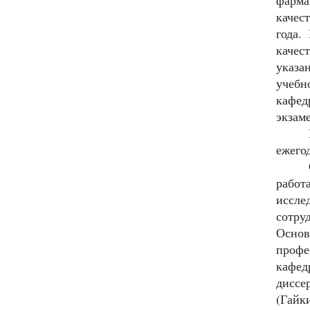
фарма
качес
года.
качес
указа
учебн
кафед
экзаме
ежего
работ
иссле
сотру
Осно
профе
кафед
диссе
(Гайк