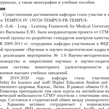
урналах, а также монографии и учебные пособия.
ция
ственным достижением кафедры стало участие в м
те
TEMPUS IV
159328-
TEMPUS
-
FR
-
TEMPUS
-
S
«
Life
-
Long
-
Learning Framework for Medical University
ого Васильева Е.Ю. была координатором проекта от СГМ
ртной группы по разработке стандартов контроля качеств
В 2009-2011 гг. сотрудники кафедры участвовали в ФЦП
ой программе «Научные и научно-педагогические кадры и
х реализации мероприятия № 1.6 Научно-методическо
оизводства и закрепления научных и научно-педаго
бация системы мониторинга удовлетворенности р
кников высших учебных заведений.
В 2019-2020 году кафедра стала участнико
ility for learners and staff
/
Higher Education Student and
твенного здоровья, Каунас, Литва. В рамках обмена О.А.
Томилова преподавали там свои курсы на английском язы
мической мобильности СГМУ посетили с ответными лекц
года. Состоялся и студенческий обмен между университет
 Харькова активно сотрудничает с норвежским
кта
A novel PhD progra
m
:
environmental health and 