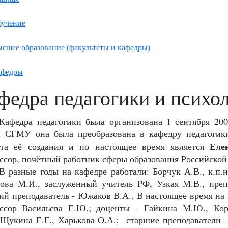
учение
сшее образование (факультеты и кафедры)
афедры
федра педагогики и психо
Кафедра педагогики была организована 1 сентября 200
а СГМУ она была преобразована в кафедру педагогик
Еле
та её создания и по настоящее время является
ссор, почётный работник сферы образования Российской
В разные годы на кафедре работали: Борчук А.В., к.п.н
ова М.И., за
служенный учитель РФ, Узкая М.В., пре
ий преподаватель - Южаков В.А.. В настоящее время на 
ссор Васильева Е.Ю.; доценты -
Гайкина М.Ю.,
Ко
Щукина Е.Г., Харькова О.А.; старшие преподаватели