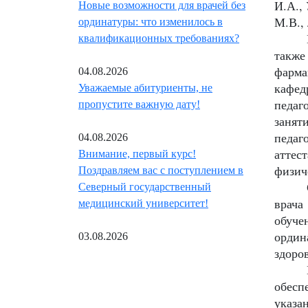
И.А.,
Новые возможности для врачей без
М.В.,
ординатуры: что изменилось в
квалификационных требованиях?
также
фарма
04.08.2026
кафед
Уважаемые абитуриенты, не
педаг
пропустите важную дату!
занят
педаг
04.08.2026
аттес
Внимание, первый курс!
физич
Поздравляем вас с поступлением в
Северный государственный
врача
медицинский университет!
обуче
ордин
03.08.2026
здоро
обесп
указа