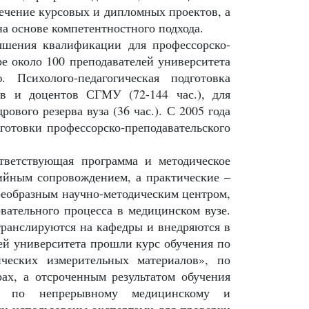
ечение курсовых и дипломных проектов, а
на основе компетентностного подхода.
ышения квалификации для профессорско-
ре около 100 преподавателей университета
 Психолого-педагогическая подготовка
ов и доцентов СГМУ (72-144 час.), для
рового резерва вуза (36 час.). С 2005 года
готовки профессорско-преподавательского
тветствующая программа и методическое
ийным сопровождением, а практические –
оеобразным научно-методическим центром,
вательного процесса в медицинском вузе.
транслируются на кафедры и внедряются в
лей университета прошли курс обучения по
ических измерительных материалов», по
х, а отсроченным результатом обучения
о непрерывному медицинскому и