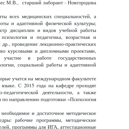
пес М.В., старший лаборант - Новгородова
нты всех медицинских специальностей, а
боты и адаптивной физической культуры;
ектр дисциплин и видов учебной работы
психология и педагогика, возрастная и
и др., проведение лекционно-практических
дство курсовыми и дипломными проек
тами,
й, участие в работе государственных
ологии, социальной работы и адаптивной
торые учатся на международном факультете
 языке. С 2015 года на кафедре проходят
педагогической деятельности, а также
ы по направлению подготовки «Психология
 необходимое и достаточное методическое
едры: рабочие программы, методические
телей, программы для ИГА, аттестационные