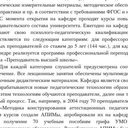
огические измерительные материалы, методическое обесп
 практики и пр. в соответствии с требованиями ФГОС и 
С момента открытия на кафедре проходят курсы пов
давательского состава университета. Ежегодно на кафед
ают свою психолого-педагогическую квалификацию.
ствляется по следующим категориям: для профессор
х преподавателей со стажем до 5 лет (144 час.), для кад
федре реализуется программа профессиональной перепод
ва «Преподаватель высшей школы».
Для каждой категории слушателей предусмотрена соо
ечение. Все лекционные занятия обеспечены мультимед
точным дидактическим материалом. Кафедра является св
азрабатываются новые педагогические технологии образо
 этим технологиям обучаются преподаватели, далее они 
ый процесс. Так, например, в 2004 году 70 преподавате
«Методика конструирования аттестационных педагог
м курсов создали АПИМы, апробировали их на кафедра
о получение 70 учебным пособиям
грифа УМО п