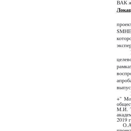
ВАК ж
Лока
Суще
проек
SMHE
котор
экспе
целев
рамка
воспр
апро
выпус
+"
Mob
общес
М.И. 
акаде
2019 
О.А.
прое