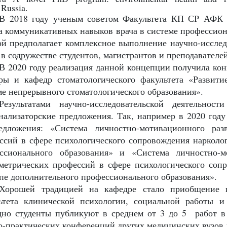
 Russia
.
В 2018 году ученым советом Факультета КП СР АФК 
а коммуникативных навыков врача в системе профессиона
ой предполагает комплексное выполнение научно-исслед
 в содружестве студентов, магистрантов и преподавателей
В 2020 году реализация данной концепции получила кон
ры и кафедр стоматологического факультета «Развит
ме непрерывного стоматологического образования».
Результатами научно-исследовательской деятельнос
нализаторские предложения. Так, например в 2020 год
едложения: «Система личностно-мотивационного раз
ссий в сфере психологического сопровождения нарколог
ссионального образования» и «Система личностно-м
метрических профессий в сфере психологического сопр
апе дополнительного профессионального образования».
Хорошей традицией на кафедре стало приобщение к
ьтета клинической психологии, социальной работы
дно студенты публикуют в среднем от 3 до 5 работ в
о-практических конференций других медицинских вузов 