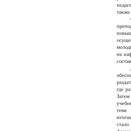
педаг
также
препо
повыш
осуще
молоды
на ка
соста
обесп
разда
где р
Затем
учебн
теме 
итога
стал