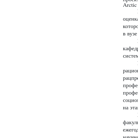
Arctic
оценк
котор
в вузе
кафед
систе
рацио
рацпр
профе
профе
социо
на эт
факул
ежего
научн