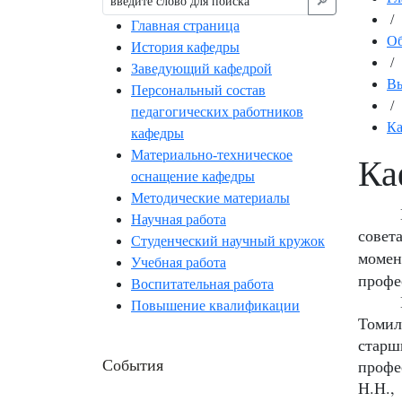
🔎︎
/
Главная страница
Об
История кафедры
/
Заведующий кафедрой
Вы
Персональный состав
/
педагогических работников
К
кафедры
Материально-техническое
Ка
оснащение кафедры
Методические материалы
Научная работа
совет
Студенческий научный кружок
момен
Учебная работа
профе
Воспитательная работа
Повышение квалификации
Томил
старш
События
профе
Н.Н.,