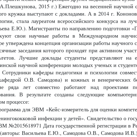
А.Плешкунова, 2015 г.) Ежегодно на весенней научной 
ого кружка выступают с докладами. А в 2014 г. Кононов
логии, стала лауреатом всероссийского конкурса на луч
ьева Е.Ю.). Магистранты по направлению подготовки «Пс
куют свои научные работы в Международном научно
ре утверждена концепция организации работы научного ст
сячные заседания которого проходят при активном участ
ьтетов. Лучшие доклады студенты представляют на 
инской научной конференции молодых ученых и студент
дники кафедры педагогики и психологии совместн
 кафедрой О.В. Самодова) и кожных и венерических б
ие ряда лет совместно работают над проектами п
ования. В результате созданы следующие компьютер
ом процессе:
рограмма для ЭВМ «Кейс-измеритель для оценки компете
енингококковой инфекции у детей». Свидетельство о гос
ВМ №2015618971 Дата государственной регистрации в Ре
 (авторы: Васильева Е.Ю., Самодова О.В., Самодова И.В.)