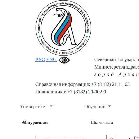
РУС
ENG
Северный Государс
Министерства здрав
город Арха
Справочная информация: +7 (8182) 21-11-63
Поликлиника: +7 (8182) 20-00-90
Университет
Обучение
Абитуриентам
Школьникам
Гл