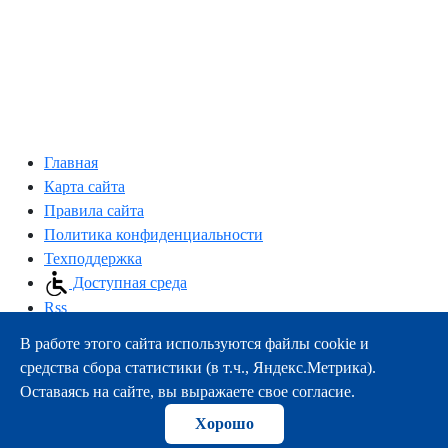
Главная
Карта сайта
Правила сайта
Политика конфиденциальности
Техподдержка
Доступная среда
Rss
В работе этого сайта используются файлы cookie и
163000, г.Архангельск, пр-т Троицкий, 51
средства сбора статистики (в т.ч., Яндекс.Метрика).
тел.:
+7 (8182) 21-11-63
Оставаясь на сайте, вы выражаете свое согласие.
e-mail:
info@nsmu.ru
Хорошо
© ФГБОУ ВО СГМУ (г. Архангельск) Минздрава России