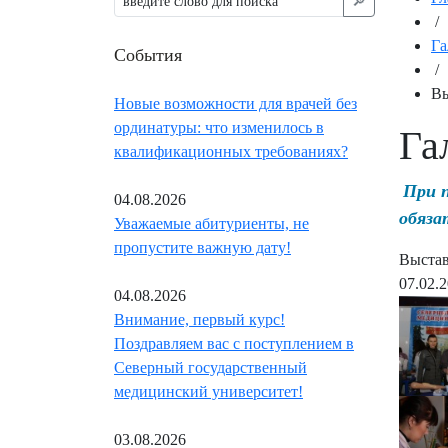
🔎︎
/
Га
События
/
Вы
Новые возможности для врачей без
ординатуры: что изменилось в
Га
квалификационных требованиях?
При 
04.08.2026
обяза
Уважаемые абитуриенты, не
пропустите важную дату!
Выстав
07.02.
04.08.2026
Внимание, первый курс!
Поздравляем вас с поступлением в
Северный государственный
медицинский университет!
03.08.2026