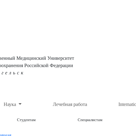
твенный Медицинский Университет
оохранения Российской Федерации
нгельск
Наука
Лечебная работа
Internati
Студентам
Специалистам
авная