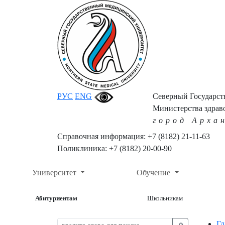
РУС
ENG
Северный Государс
Министерства здрав
город Арха
Справочная информация: +7 (8182) 21-11-63
Поликлиника: +7 (8182) 20-00-90
Университет
Обучение
Абитуриентам
Школьникам
Гл