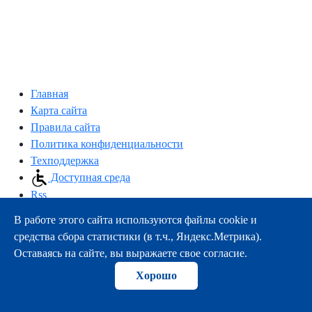
Главная
Карта сайта
Правила сайта
Политика конфиденциальности
Техподдержка
Доступная среда
Rss
В работе этого сайта используются файлы cookie и
163000, г.Архангельск, пр-т Троицкий, 51
средства сбора статистики (в т.ч., Яндекс.Метрика).
тел.:
+7 (8182) 21-11-63
Оставаясь на сайте, вы выражаете свое согласие.
e-mail:
info@nsmu.ru
Хорошо
© ФГБОУ ВО СГМУ (г. Архангельск) Минздрава России
2008-2026