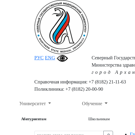
РУС
ENG
Северный Государс
Министерства здрав
город Арха
Справочная информация: +7 (8182) 21-11-63
Поликлиника: +7 (8182) 20-00-90
Университет
Обучение
Абитуриентам
Школьникам
Гл