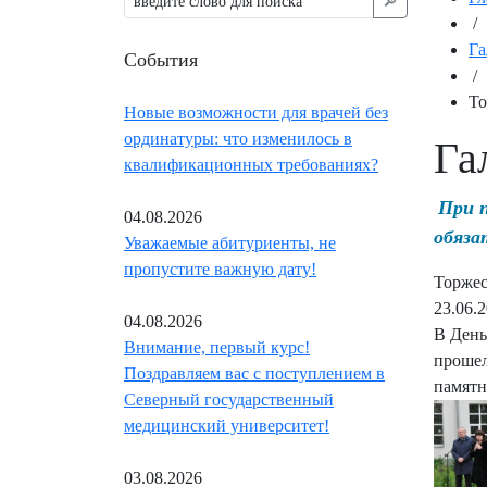
🔎︎
/
Га
События
/
То
Новые возможности для врачей без
ординатуры: что изменилось в
Га
квалификационных требованиях?
При 
04.08.2026
обяза
Уважаемые абитуриенты, не
пропустите важную дату!
Торжес
23.06.
04.08.2026
В День
Внимание, первый курс!
прошел
Поздравляем вас с поступлением в
памятн
Северный государственный
медицинский университет!
03.08.2026