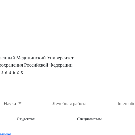
твенный Медицинский Университет
оохранения Российской Федерации
нгельск
Наука
Лечебная работа
Internati
Студентам
Специалистам
авная