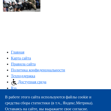
Главная
Карта сайта
Правила сайта
Политика конфиденциальности
Техподдержка
Доступная среда
Rss
В работе этого сайта используются файлы cookie и
163000, г.Архангельск, пр-т Троицкий, 51
средства сбора статистики (в т.ч., Яндекс.Метрика).
тел.:
+7 (8182) 21-11-63
Оставаясь на сайте, вы выражаете свое согласие.
e-mail:
info@nsmu.ru