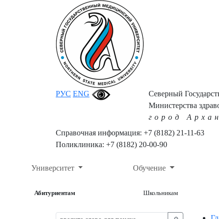
РУС
ENG
Северный Государс
Министерства здрав
город Арха
Справочная информация: +7 (8182) 21-11-63
Поликлиника: +7 (8182) 20-00-90
Университет
Обучение
Абитуриентам
Школьникам
Гл