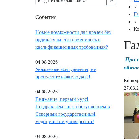
🔎︎
/
Га
События
/
Ко
Новые возможности для врачей без
ординатуры: что изменилось в
Га
квалификационных требованиях?
При 
04.08.2026
обяза
Уважаемые абитуриенты, не
пропустите важную дату!
Конкур
27.03.
04.08.2026
Внимание, первый курс!
Поздравляем вас с поступлением в
Северный государственный
медицинский университет!
03.08.2026