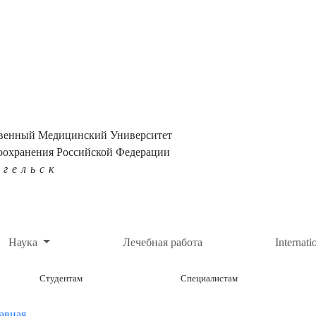
твенный Медицинский Университет
оохранения Российской Федерации
нгельск
Наука
Лечебная работа
Internati
Студентам
Специалистам
авная