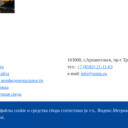
163000, г.Архангельск, пр-т Т
та
тел.:
+7 (8182) 21-11-63
сайта
e-mail:
info@nsmu.ru
 конфиденциальности
ржка
пная среда
файлы cookie и средства сбора статистики (в т.ч., Яндекс.Метрик
ие.
© ФГБОУ ВО СГМУ (г. Архангельск) Минздрава России
2008-2026