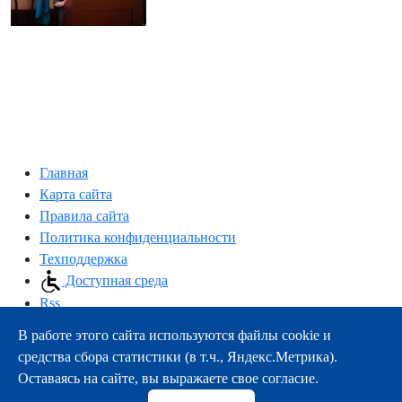
Главная
Карта сайта
Правила сайта
Политика конфиденциальности
Техподдержка
Доступная среда
Rss
В работе этого сайта используются файлы cookie и
163000, г.Архангельск, пр-т Троицкий, 51
средства сбора статистики (в т.ч., Яндекс.Метрика).
тел.:
+7 (8182) 21-11-63
Оставаясь на сайте, вы выражаете свое согласие.
e-mail:
info@nsmu.ru