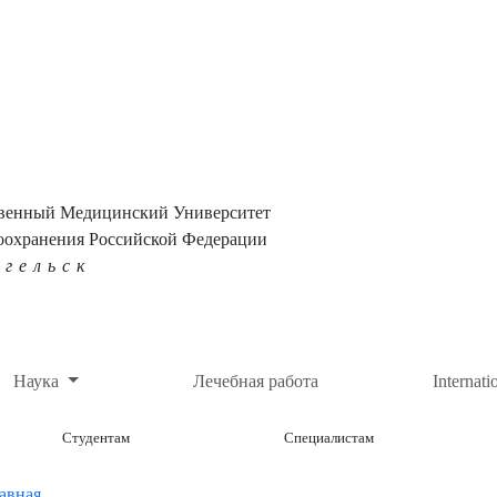
твенный Медицинский Университет
оохранения Российской Федерации
нгельск
Наука
Лечебная работа
Internati
Студентам
Специалистам
авная