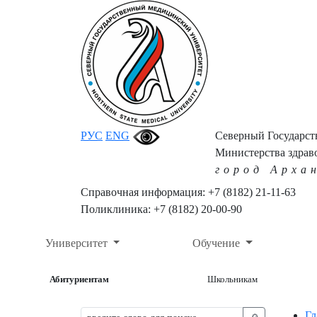
РУС
ENG
Северный Государс
Министерства здрав
город Арха
Справочная информация: +7 (8182) 21-11-63
Поликлиника: +7 (8182) 20-00-90
Университет
Обучение
Абитуриентам
Школьникам
Гл