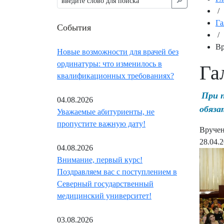
🔎︎
/
Га
События
/
Вр
Новые возможности для врачей без
ординатуры: что изменилось в
Га
квалификационных требованиях?
При 
04.08.2026
обяза
Уважаемые абитуриенты, не
пропустите важную дату!
Вручен
28.04.
04.08.2026
Внимание, первый курс!
Поздравляем вас с поступлением в
Северный государственный
медицинский университет!
03.08.2026