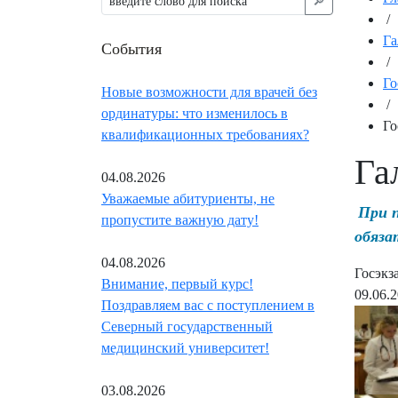
🔎︎
/
Га
События
/
Го
Новые возможности для врачей без
/
ординатуры: что изменилось в
Го
квалификационных требованиях?
Га
04.08.2026
Уважаемые абитуриенты, не
При 
пропустите важную дату!
обяза
04.08.2026
Госэкз
Внимание, первый курс!
09.06.
Поздравляем вас с поступлением в
Северный государственный
медицинский университет!
03.08.2026