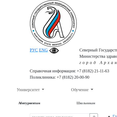
РУС
ENG
Северный Государс
Министерства здрав
город Арха
Справочная информация: +7 (8182) 21-11-63
Поликлиника: +7 (8182) 20-00-90
Университет
Обучение
Абитуриентам
Школьникам
Гл