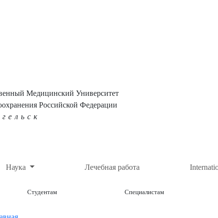
твенный Медицинский Университет
оохранения Российской Федерации
нгельск
Наука
Лечебная работа
Internati
Студентам
Специалистам
авная