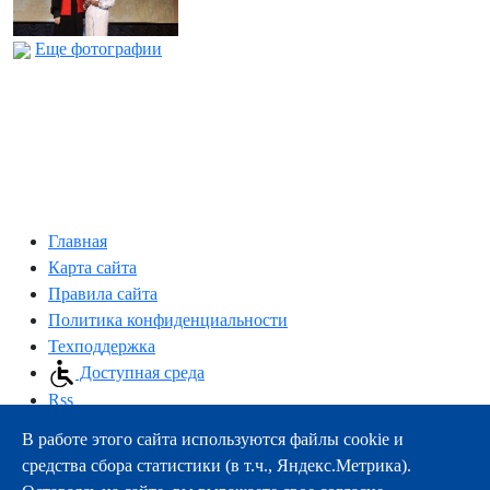
Еще фотографии
Главная
Карта сайта
Правила сайта
Политика конфиденциальности
Техподдержка
Доступная среда
Rss
В работе этого сайта используются файлы cookie и
163000, г.Архангельск, пр-т Троицкий, 51
средства сбора статистики (в т.ч., Яндекс.Метрика).
тел.:
+7 (8182) 21-11-63