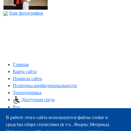
Еще фотографии
Главная
Карта сайта
Правила сайта
Политика конфиденциальности
Техподдержка
Доступная среда
Rss
В работе этого сайта используются файлы cookie и
163000, г.Архангельск, пр-т Троицкий, 51
средства сбора статистики (в т.ч., Яндекс.Метрика).
тел.:
+7 (8182) 21-11-63