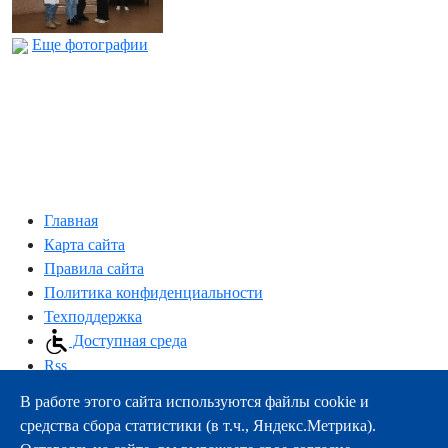
Еще фотографии
Главная
Карта сайта
Правила сайта
Политика конфиденциальности
Техподдержка
Доступная среда
Rss
В работе этого сайта используются файлы cookie и
163000, г.Архангельск, пр-т Троицкий, 51
средства сбора статистики (в т.ч., Яндекс.Метрика).
тел.:
+7 (8182) 21-11-63