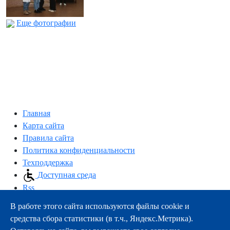
Еще фотографии
Главная
Карта сайта
Правила сайта
Политика конфиденциальности
Техподдержка
Доступная среда
Rss
В работе этого сайта используются файлы cookie и
163000, г.Архангельск, пр-т Троицкий, 51
средства сбора статистики (в т.ч., Яндекс.Метрика).
тел.:
+7 (8182) 21-11-63