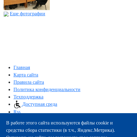
Еще фотографии
Главная
Карта сайта
Правила сайта
Политика конфиденциальности
Техподдержка
Доступная среда
Rss
В работе этого сайта используются файлы cookie и
163000, г.Архангельск, пр-т Троицкий, 51
средства сбора статистики (в т.ч., Яндекс.Метрика).
тел.:
+7 (8182) 21-11-63