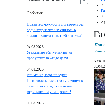
🔎︎
/
Га
События
/
Ар
Новые возможности для врачей без
ординатуры: что изменилось в
Га
квалификационных требованиях?
При 
04.08.2026
обяза
Уважаемые абитуриенты, не
пропустите важную дату!
Арханге
09.04.
04.08.2026
Внимание, первый курс!
Поздравляем вас с поступлением в
Северный государственный
медицинский университет!
03.08.2026