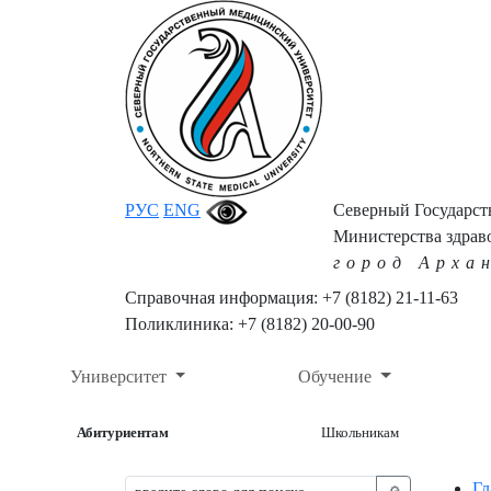
РУС
ENG
Северный Государс
Министерства здрав
город Арха
Справочная информация: +7 (8182) 21-11-63
Поликлиника: +7 (8182) 20-00-90
Университет
Обучение
Абитуриентам
Школьникам
Гл