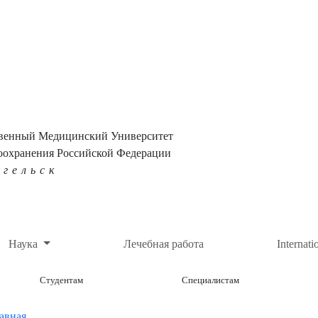
твенный Медицинский Университет
оохранения Российской Федерации
нгельск
Наука
Лечебная работа
Internati
Студентам
Специалистам
авная