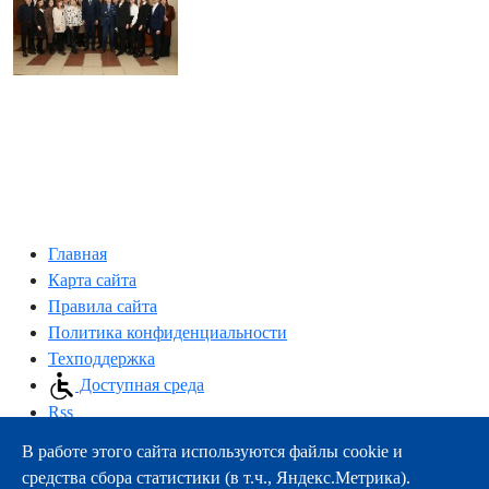
Главная
Карта сайта
Правила сайта
Политика конфиденциальности
Техподдержка
Доступная среда
Rss
В работе этого сайта используются файлы cookie и
163000, г.Архангельск, пр-т Троицкий, 51
средства сбора статистики (в т.ч., Яндекс.Метрика).
тел.:
+7 (8182) 21-11-63