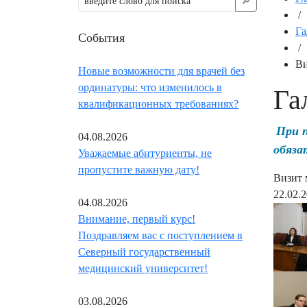
🔎︎
/
Га
События
/
Ви
Новые возможности для врачей без
ординатуры: что изменилось в
Га
квалификационных требованиях?
При 
04.08.2026
обяза
Уважаемые абитуриенты, не
пропустите важную дату!
Визит 
22.02.
04.08.2026
Внимание, первый курс!
Поздравляем вас с поступлением в
Северный государственный
медицинский университет!
03.08.2026