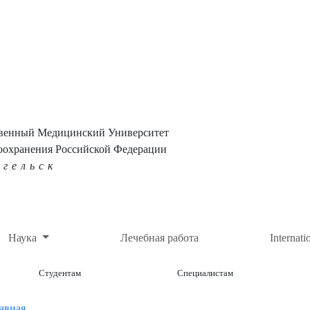
твенный Медицинский Университет
оохранения Российской Федерации
нгельск
Наука
Лечебная работа
Internati
Студентам
Специалистам
авная