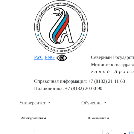
РУС
ENG
Северный Государс
Министерства здрав
город Арха
Справочная информация: +7 (8182) 21-11-63
Поликлиника: +7 (8182) 20-00-90
Университет
Обучение
Абитуриентам
Школьникам
Гл