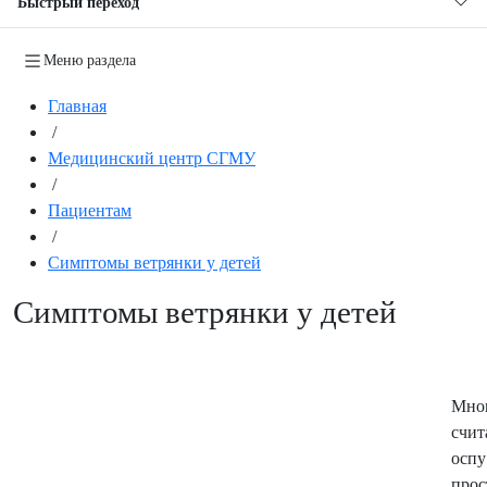
Быстрый переход
Меню раздела
Главная
/
Медицинский центр СГМУ
/
Пациентам
/
Симптомы ветрянки у детей
Симптомы ветрянки у детей
Мн
счит
осп
прос