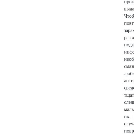
про
выда
Что
повт
зара
разв
под
ин
необ
смаз
люб
анти
сре
тщат
сле
мал
их.
случ
пов