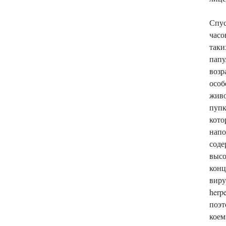
Спус
часо
таки
пап
воз
осо
живо
пупк
ко
напо
соде
выс
кон
виру
herpe
поэ
коем