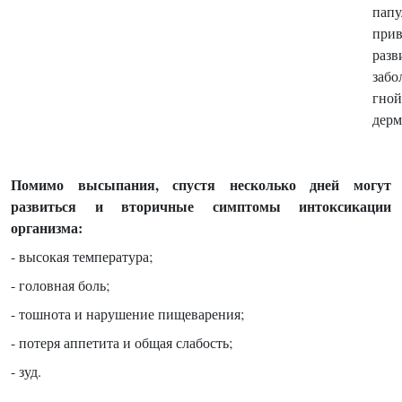
па
пр
раз
заб
гно
дерм
Помимо высыпания, спустя несколько дней могут
развиться и вторичные симптомы интоксикации
организма:
- высокая температура;
- головная боль;
- тошнота и нарушение пищеварения;
- потеря аппетита и общая слабость;
- зуд.