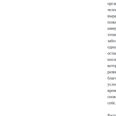
орга
чело
выра
пож
им
этом
забо
одн
оста
носи
ко
разв
благ
ус
вре
сно
себе.
Расп