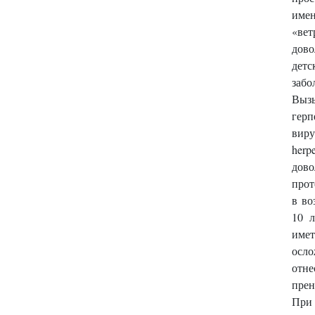
име
«вет
дов
детс
забо
Выз
гер
вир
herp
дов
прот
в во
10 л
име
осло
отне
прен
Пр