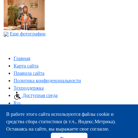
Еще фотографии
Главная
Карта сайта
Правила сайта
Политика конфиденциальности
Техподдержка
Доступная среда
Rss
В работе этого сайта используются файлы cookie и
163000, г.Архангельск, пр-т Троицкий, 51
средства сбора статистики (в т.ч., Яндекс.Метрика).
тел.:
+7 (8182) 21-11-63
Оставаясь на сайте, вы выражаете свое согласие.
e-mail:
info@nsmu.ru