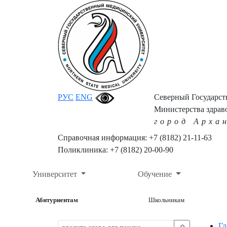
РУС
ENG
Северный Государс
Министерства здрав
город Арха
Справочная информация: +7 (8182) 21-11-63
Поликлиника: +7 (8182) 20-00-90
Университет
Обучение
Абитуриентам
Школьникам
Гл