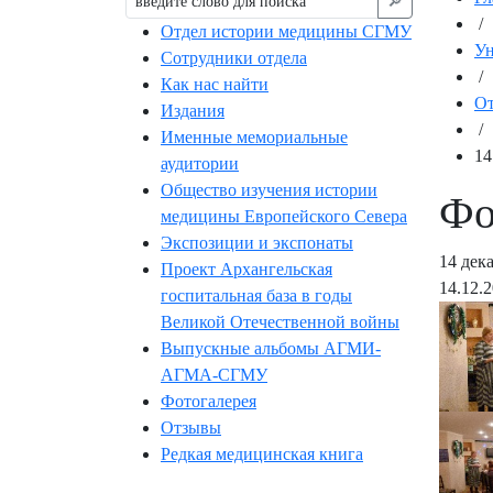
🔎︎
/
Отдел истории медицины СГМУ
Ун
Сотрудники отдела
/
Как нас найти
От
Издания
/
Именные мемориальные
14
аудитории
Общество изучения истории
Фо
медицины Европейского Севера
Экспозиции и экспонаты
14 дек
Проект Архангельская
14.12.
госпитальная база в годы
Великой Отечественной войны
Выпускные альбомы АГМИ-
АГМА-СГМУ
Фотогалерея
Отзывы
Редкая медицинская книга