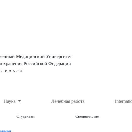
твенный Медицинский Университет
оохранения Российской Федерации
нгельск
Наука
Лечебная работа
Internati
Студентам
Специалистам
авная