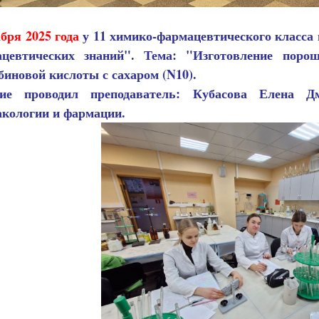
абря 2025 года
у 11 химико-фармацевтического класса 
цевтических знаний". Тема: "Изготовление поро
биновой кислоты с сахаром (N10).
тие проводил преподаватель: Кубасова Елена 
кологии и фармации
.