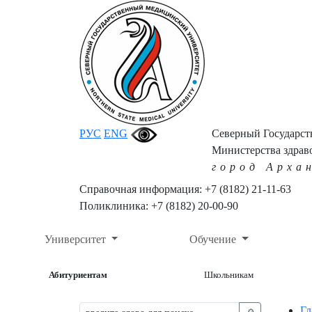
РУС
ENG
Северный Государс
Министерства здрав
город Арха
Справочная информация: +7 (8182) 21-11-63
Поликлиника: +7 (8182) 20-00-90
Университет
Обучение
Абитуриентам
Школьникам
Гл