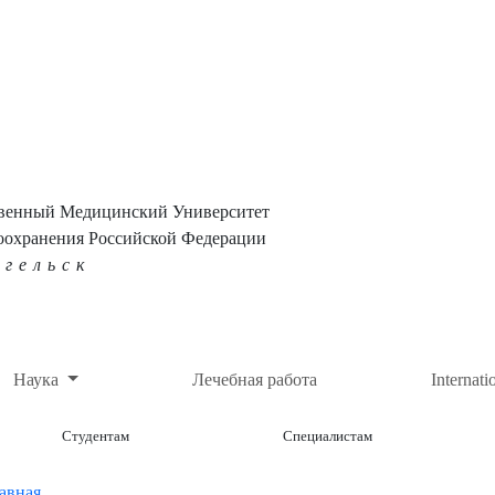
твенный Медицинский Университет
оохранения Российской Федерации
нгельск
Наука
Лечебная работа
Internati
Студентам
Специалистам
авная