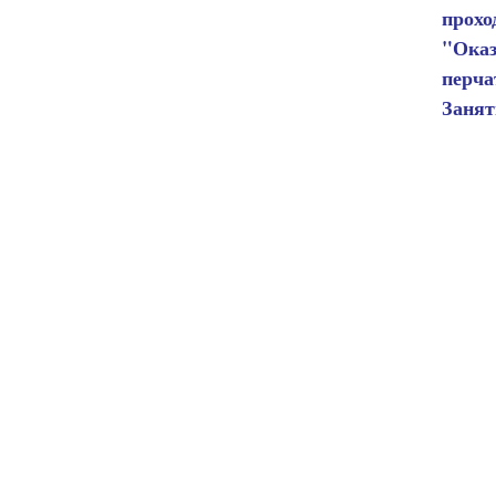
прох
"Ока
перча
Занят