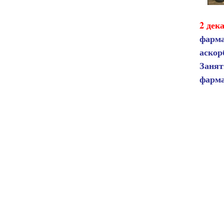
2 дек
фарма
аскор
Заня
фарма