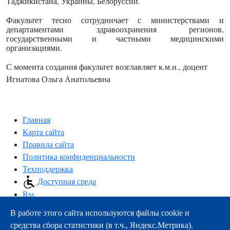
Таджикистана, Украины, Белоруссии.
Факультет тесно сотрудничает с министерствами и
департаментами здравоохранения регионов,
государственными и частными медицинскими
организациями.
С момента создания факультет возглавляет к.м.н., доцент
Игнатова Ольга Анатольевна
Главная
Карта сайта
Правила сайта
Политика конфиденциальности
Техподдержка
Доступная среда
Rss
В работе этого сайта используются файлы cookie и
163000, г.Архангельск, пр-т Троицкий, 51
средства сбора статистики (в т.ч., Яндекс.Метрика).
тел.:
+7 (8182) 21-11-63