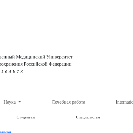
твенный Медицинский Университет
оохранения Российской Федерации
нгельск
Наука
Лечебная работа
Internati
Студентам
Специалистам
авная