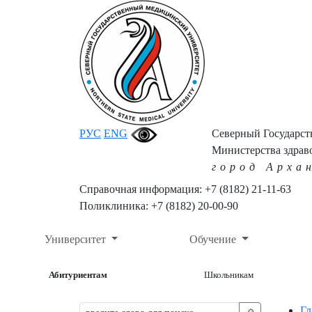
РУС
ENG
Северный Государс
Министерства здрав
город Арха
Справочная информация: +7 (8182) 21-11-63
Поликлиника: +7 (8182) 20-00-90
Университет
Обучение
Абитуриентам
Школьникам
Гл