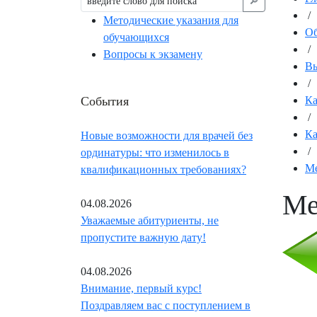
🔎︎
/
Методические указания для
Об
обучающихся
/
Вопросы к экзамену
Вы
/
События
К
/
Ка
Новые возможности для врачей без
/
ординатуры: что изменилось в
Ме
квалификационных требованиях?
Ме
04.08.2026
Уважаемые абитуриенты, не
пропустите важную дату!
04.08.2026
Внимание, первый курс!
Поздравляем вас с поступлением в