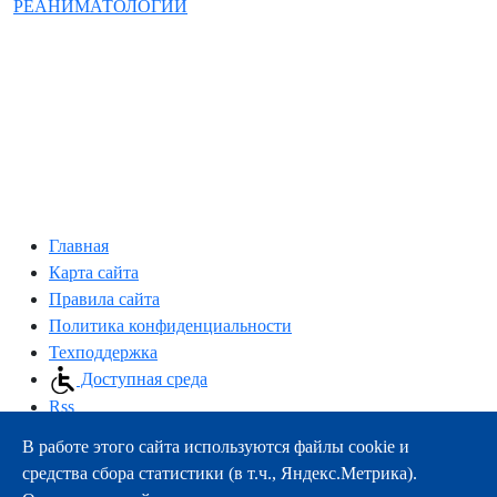
РЕАНИМАТОЛОГИИ
Главная
Карта сайта
Правила сайта
Политика конфиденциальности
Техподдержка
Доступная среда
Rss
В работе этого сайта используются файлы cookie и
163000, г.Архангельск, пр-т Троицкий, 51
средства сбора статистики (в т.ч., Яндекс.Метрика).
тел.:
+7 (8182) 21-11-63