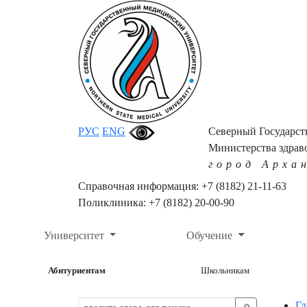
РУС
ENG
Северный Государс
Министерства здрав
город Арха
Справочная информация: +7 (8182) 21-11-63
Поликлиника: +7 (8182) 20-00-90
Университет
Обучение
Абитуриентам
Школьникам
Гл