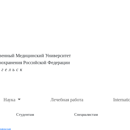
твенный Медицинский Университет
оохранения Российской Федерации
нгельск
Наука
Лечебная работа
Internati
Студентам
Специалистам
авная