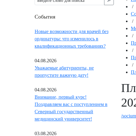
🔎︎
/
С
События
/
Мо
Новые возможности для врачей без
/
ординатуры: что изменилось в
Пр
квалификационных требованиях?
/
Пр
04.08.2026
/
Уважаемые абитуриенты, не
Пл
пропустите важную дату!
Пл
04.08.2026
Внимание, первый курс!
202
Поздравляем вас с поступлением в
Северный государственный
/sociu
медицинский университет!
03.08.2026